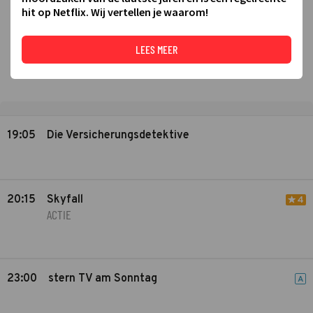
hit op Netflix. Wij vertellen je waarom!
LEES MEER
19:05
Die Versicherungsdetektive
20:15
Skyfall
4
ACTIE
23:00
stern TV am Sonntag
A