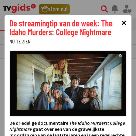
stem nu!
×
De streamingtip van de week: The
tvgids
streaming
nieuws
Idaho Murders: College Nightmare
AANDAG
10
DINSDAG
11
WOENSDAG
12
DONDERDAG
13
VRIJDAG
14
NU TE ZIEN
RTL
©
De driedelige documentaire
The Idaho Murders: College
Nightmare
gaat over een van de gruwelijkste
moordzaken van de laatste jaren en is een regelrechte