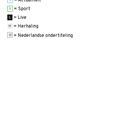
= Actualiteit
A
= Sport
S
= Live
L
= Herhaling
H
= Nederlandse ondertiteling