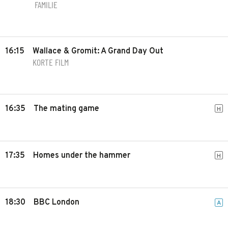
FAMILIE
16:15
Wallace & Gromit: A Grand Day Out
KORTE FILM
16:35
The mating game
H
17:35
Homes under the hammer
H
18:30
BBC London
A