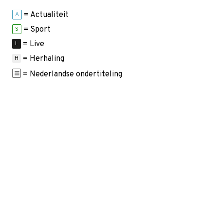
= Actualiteit
A
= Sport
S
= Live
L
= Herhaling
H
= Nederlandse ondertiteling