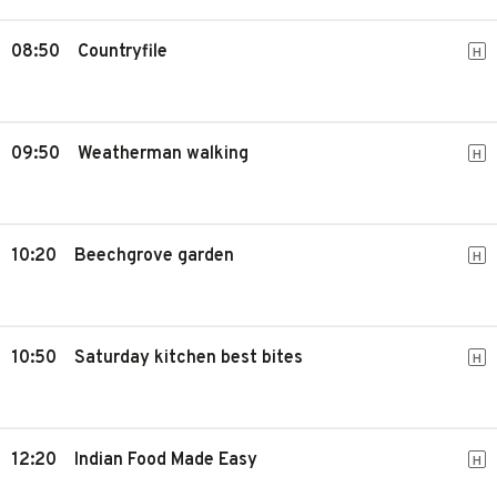
08:50
Countryfile
H
09:50
Weatherman walking
H
10:20
Beechgrove garden
H
10:50
Saturday kitchen best bites
H
12:20
Indian Food Made Easy
H