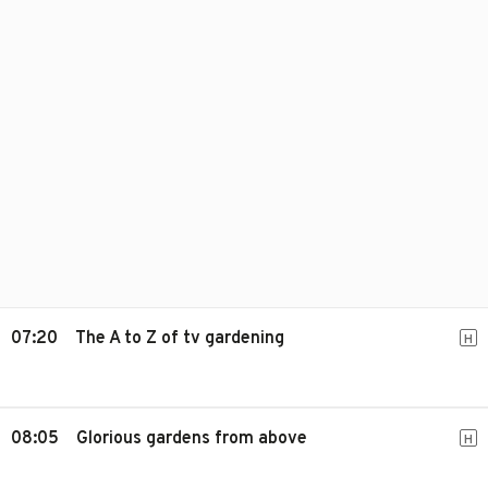
07:20
The A to Z of tv gardening
H
08:05
Glorious gardens from above
H