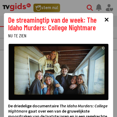
stem nu!
×
De streamingtip van de week: The
tvgids
streaming
nieuws
Idaho Murders: College Nightmare
VERMORGEN
MAANDAG
10
DINSDAG
11
WOENSDAG
12
DONDERDAG
13
NU TE ZIEN
DISNEY XD
©
De driedelige documentaire
The Idaho Murders: College
Nightmare
gaat over een van de gruwelijkste
moordzaken van de laatste jaren en is een regelrechte