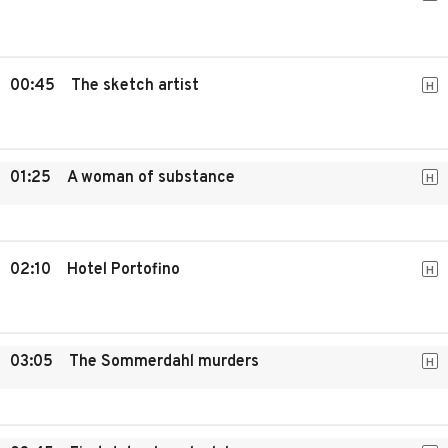
00:45
The sketch artist
H
01:25
A woman of substance
H
02:10
Hotel Portofino
H
03:05
The Sommerdahl murders
H