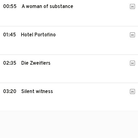
00:55
A woman of substance
H
01:45
Hotel Portofino
H
02:35
Die Zweiflers
H
03:20
Silent witness
H