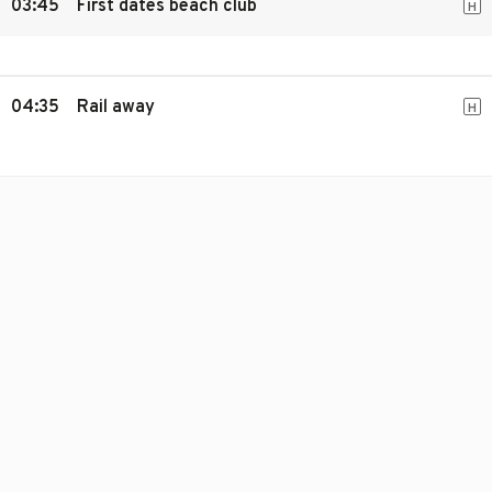
03:45
First dates beach club
H
04:35
Rail away
H