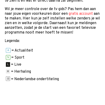
te zien is en wat er direct daarna zal beginnen.
Wil je meer controle over de tv gids? Pas hem dan aan
naar jouw eigen voorkeuren door een
gratis account
aan
te maken. Hier kun je zelf instellen welke zenders je wil
zien en in welke volgorde. Daarnaast kun je meldingen
aanzetten, zodat je de start van een favoriet televisie
programma nooit meer hoeft te missen!
Legenda:
= Actualiteit
A
= Sport
S
= Live
L
= Herhaling
H
= Nederlandse ondertiteling