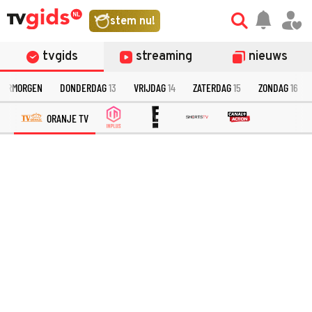
stem nu!
tvgids
streaming
nieuws
VERMORGEN
DONDERDAG
13
VRIJDAG
14
ZATERDAG
15
ZONDAG
16
ORANJE TV