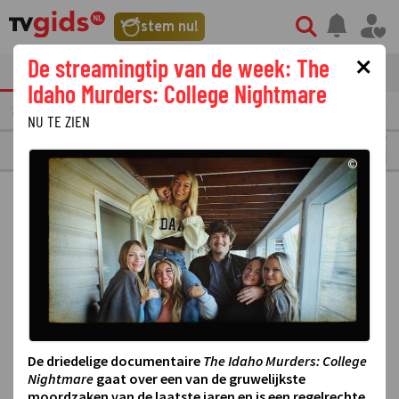
stem nu!
×
De streamingtip van de week: The
tvgids
streaming
nieuws
Idaho Murders: College Nightmare
VERMORGEN
MAANDAG
10
DINSDAG
11
WOENSDAG
12
DONDERDAG
13
NU TE ZIEN
PLAY5
©
De driedelige documentaire
The Idaho Murders: College
Nightmare
gaat over een van de gruwelijkste
moordzaken van de laatste jaren en is een regelrechte