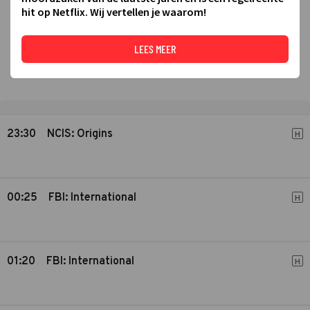
hit op Netflix. Wij vertellen je waarom!
LEES MEER
23:30
NCIS: Origins
H
00:25
FBI: International
H
01:20
FBI: International
H