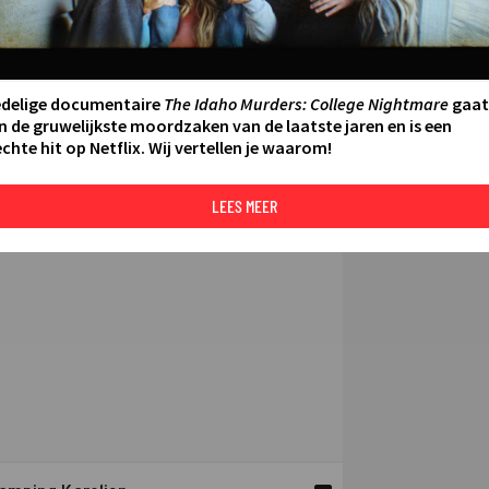
Over VRT Canva
A
H
edelige documentaire
The Idaho Murders: College Nightmare
gaat
n de gruwelijkste moordzaken van de laatste jaren en is een
chte hit op Netflix. Wij vertellen je waarom!
LEES MEER