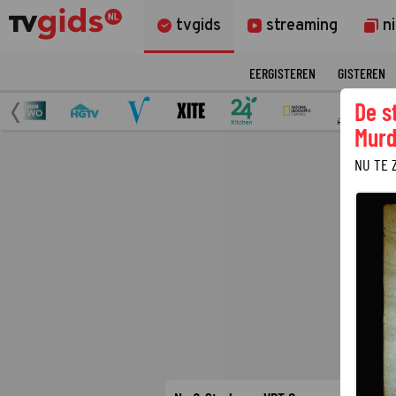
tvgids
streaming
n
EERGISTEREN
GISTEREN
De s
Murd
NU TE 