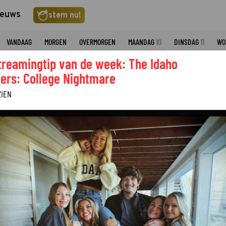
ieuws
stem nu!
VANDAAG
MORGEN
OVERMORGEN
MAANDAG
10
DINSDAG
11
WO
treamingtip van de week: The Idaho
VRT CANVAS
ers: College Nightmare
ZIEN