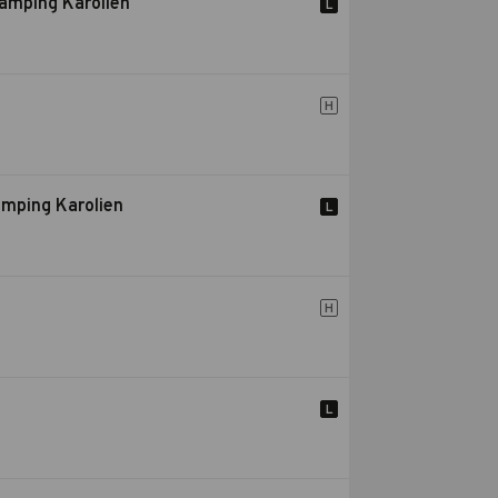
amping Karolien
L
H
amping Karolien
L
H
L