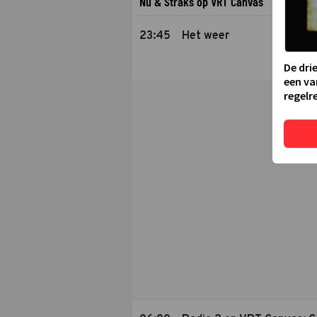
Nu & Straks op VRT Canvas
23:45
Het weer
De dri
een va
regelre