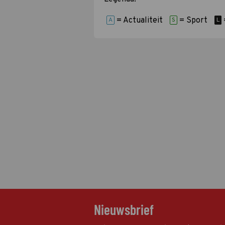
= Actualiteit
= Sport
A
S
L
Nieuwsbrief