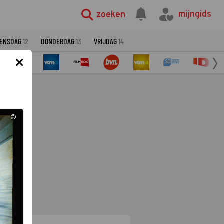
mijngids
zoeken
ENSDAG
12
DONDERDAG
13
VRIJDAG
14
×
©