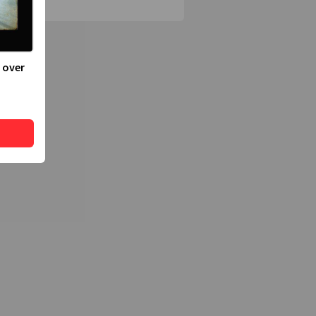
s
 over