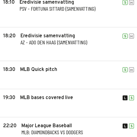
18:10
Eredivisie samenvatting
S
H
PSV - FORTUNA SITTARD (SAMENVATTING)
18:20
Eredivisie samenvatting
S
H
AZ - ADO DEN HAAG (SAMENVATTING)
18:30
MLB Quick pitch
S
H
19:30
MLB bases covered live
L
S
22:20
Major League Baseball
L
S
MLB: DIAMONDBACKS VS DODGERS