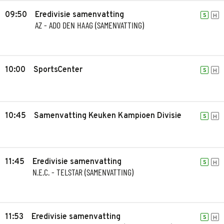
09:50
Eredivisie samenvatting
S
H
AZ - ADO DEN HAAG (SAMENVATTING)
10:00
SportsCenter
S
H
10:45
Samenvatting Keuken Kampioen Divisie
S
H
11:45
Eredivisie samenvatting
S
H
N.E.C. - TELSTAR (SAMENVATTING)
11:53
Eredivisie samenvatting
S
H