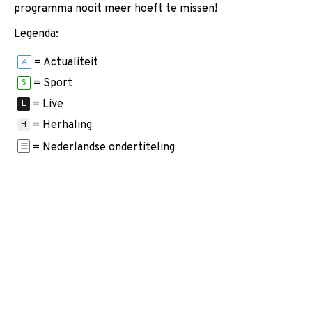
programma nooit meer hoeft te missen!
Legenda:
= Actualiteit
A
= Sport
S
= Live
L
= Herhaling
H
= Nederlandse ondertiteling