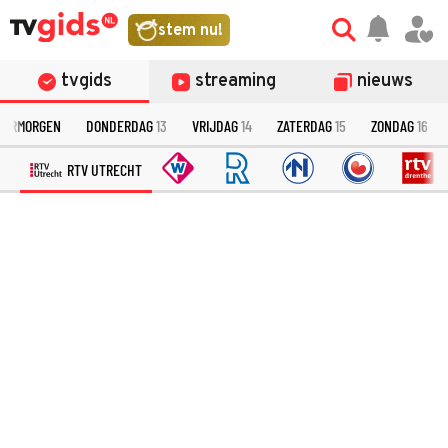
stem nu!
tvgids
streaming
nieuws
VERMORGEN
DONDERDAG
13
VRIJDAG
14
ZATERDAG
15
ZONDAG
16
RTV UTRECHT