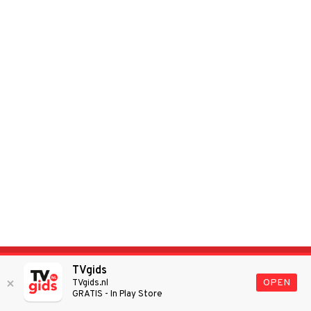
Nieuwsbrief
TVgids
OPEN
TVgids.nl
GRATIS - In Play Store
Schrijf je in voor de gratis TVgids.nl nieuwsbrief en