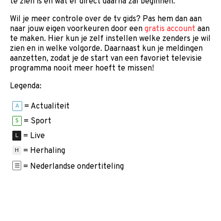
te zien is en wat er direct daarna zal beginnen.
Wil je meer controle over de tv gids? Pas hem dan aan
naar jouw eigen voorkeuren door een
gratis account
aan
te maken. Hier kun je zelf instellen welke zenders je wil
zien en in welke volgorde. Daarnaast kun je meldingen
aanzetten, zodat je de start van een favoriet televisie
programma nooit meer hoeft te missen!
Legenda:
= Actualiteit
A
= Sport
S
= Live
L
= Herhaling
H
= Nederlandse ondertiteling