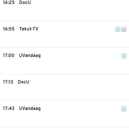
16:25
DocU
16:55
Tekst-TV
A
H
17:00
UVandaag
A
17:13
DocU
17:43
UVandaag
A