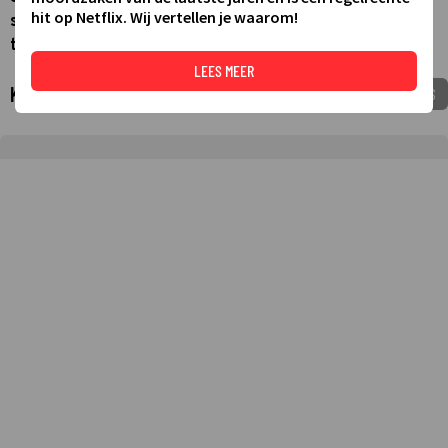
hit op Netflix. Wij vertellen je waarom!
studierichting van een hogeschool of universiteit het
tegen elkaar opnemen.
LEES MEER
Komende tv-uitzendingen
VOEG TOE AAN MIJNGIDS