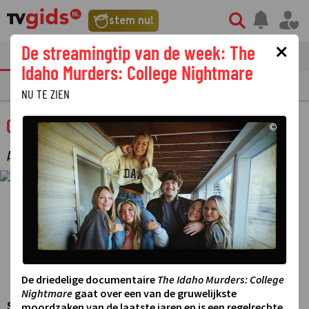
stem nu!
×
De streamingtip van de week: The
tvgids
streaming
nieuws
Idaho Murders: College Nightmare
TV GIDS
NU & STRAKS
PRIMETIME
GEMIST
LAATSTE NIEUWS
NU TE ZIEN
Campus cup
©
AMUSEMENT
·
De driedelige documentaire
The Idaho Murders: College
Nightmare
gaat over een van de gruwelijkste
moordzaken van de laatste jaren en is een regelrechte
Studentenquiz waarin de beste teams uit een