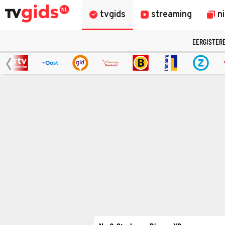
tvgids
streaming
n
EERGISTER