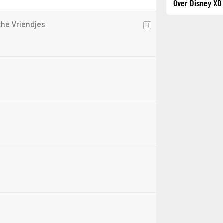
Over Disney XD
che Vriendjes
H