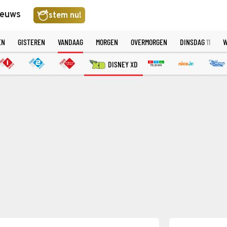
ieuws
stem nu!
EN
GISTEREN
VANDAAG
MORGEN
OVERMORGEN
DINSDAG
11
W
DISNEY XD