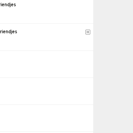
riendjes
riendjes
H