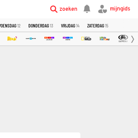
mijngids
zoeken
OENSDAG
12
DONDERDAG
13
VRIJDAG
14
ZATERDAG
15