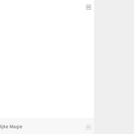
H
lijke Magie
H