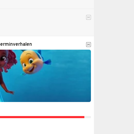
H
eerminverhalen
H