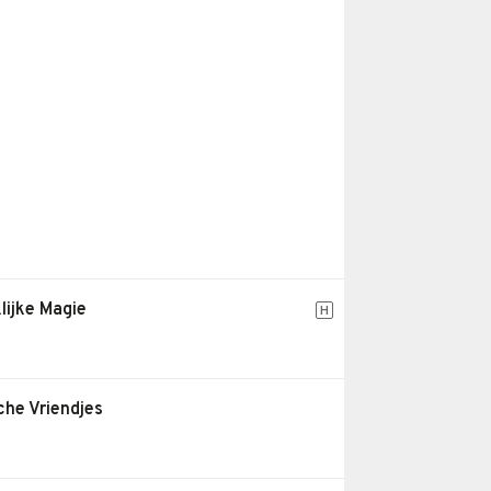
lijke Magie
H
che Vriendjes