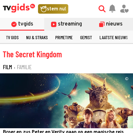
stem nu!
tvgids
streaming
nieuws
TV GIDS
NU & STRAKS
PRIMETIME
GEMIST
LAATSTE NIEUWS
The Secret Kingdom
FILM
·
FAMILIE
©
Broer en zus Peter en Verity gaan op een magische reis