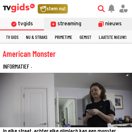
stem nu!
tvgids
streaming
nieuws
TV GIDS
NU & STRAKS
PRIMETIME
GEMIST
LAATSTE NIEUWS
American Monster
INFORMATIEF
·
In elke straat, achter elke glimlach kan een monster