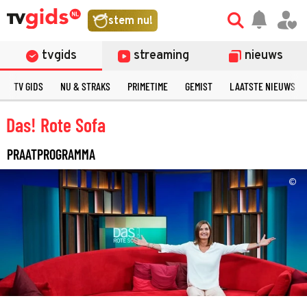
stem nu!
tvgids
streaming
nieuws
TV GIDS
NU & STRAKS
PRIMETIME
GEMIST
LAATSTE NIEUWS
Das! Rote Sofa
PRAATPROGRAMMA
©