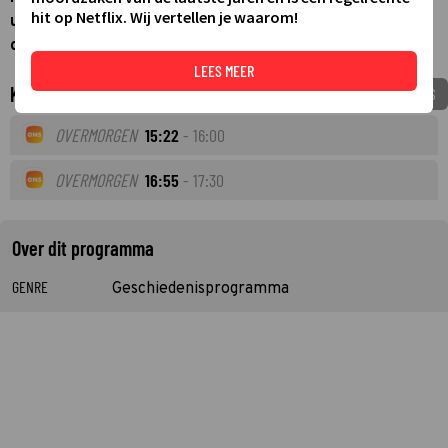
hit op Netflix. Wij vertellen je waarom!
uit 1953, waarin getoond wordt wat er allemaal met de
opbrengst van de kinderpostzegelactie gedaan wordt.
LEES MEER
Komende tv-uitzendingen
VOEG TOE AAN MIJNGIDS
OVERMORGEN
15:22
- 16:00
OVERMORGEN
16:55
- 17:30
Over dit programma
GENRE
Geschiedenisprogramma