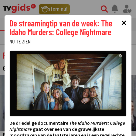
stem nu!
×
De streamingtip van de week: The
tvgids
streaming
nieuws
Idaho Murders: College Nightmare
TV GIDS
NU & STRAKS
PRIMETIME
GEMIST
LAATSTE NIEUWS
NU TE ZIEN
Rijk verleden
©
GESCHIEDENISPROGRAMMA
©
De driedelige documentaire
The Idaho Murders: College
Nightmare
gaat over een van de gruwelijkste
moordzaken van de laatste jaren en is een regelrechte
Film van het Nederlands Comité voor Kinderpostzegels