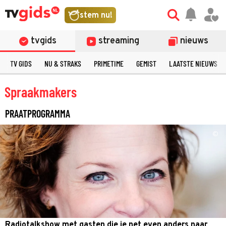
stem nu!
tvgids
streaming
nieuws
TV GIDS
NU & STRAKS
PRIMETIME
GEMIST
LAATSTE NIEUWS
Spraakmakers
PRAATPROGRAMMA
©
Radiotalkshow met gasten die je net even anders naar