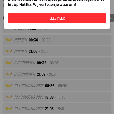
hit op Netflix. Wij vertellen je waarom!
Ontdek de wereld met StoryZoo & Friend!
Komende tv-uitzendingen
VOEG TOE AAN MIJNGIDS
LEES MEER
STRAKS
21:03
- 21:33
MORGEN
08:36
- 09:08
MORGEN
21:05
- 21:38
OVERMORGEN
08:32
- 09:03
OVERMORGEN
21:09
- 21:31
10 AUGUSTUS 2026
08:36
- 09:08
10 AUGUSTUS 2026
18:08
- 18:30
10 AUGUSTUS 2026
21:08
- 21:31