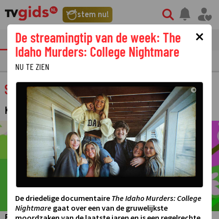
stem nu!
×
De streamingtip van de week: The
tvgids
streaming
nieuws
Idaho Murders: College Nightmare
TV GIDS
NU & STRAKS
PRIMETIME
GEMIST
LAATSTE NIEUWS
NU TE ZIEN
StoryZoo & Friends
©
KINDERPROGRAMMA
©
De driedelige documentaire
The Idaho Murders: College
Nightmare
gaat over een van de gruwelijkste
moordzaken van de laatste jaren en is een regelrechte
Beleef leerzame avonturen met Toby, Pepper en Bax!