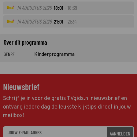
14 AUGUSTUS 2026
18:01
- 18:39
14 AUGUSTUS 2026
21:01
- 21:34
Over dit programma
GENRE
Kinderprogramma
Nieuwsbrief
Schrijf je in voor de gratis TVgids.nl nieuwsbrief en
ontvang iedere dag de leukste kijktips direct in jouw
mailbox!
AANMELDEN