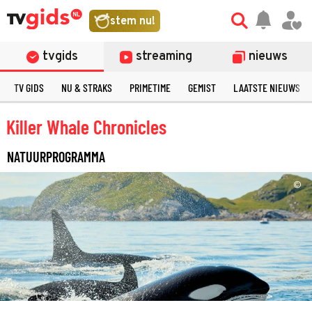
stem nu!
tvgids
streaming
nieuws
TV GIDS
NU & STRAKS
PRIMETIME
GEMIST
LAATSTE NIEUWS
Killer Whale Chronicles
NATUURPROGRAMMA
©