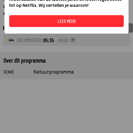
hit op Netflix. Wij vertellen je waarom!
zwanger zijn, de neushoorn heeft een huid die bloed kan
zweten.
LEES MEER
Komende tv-uitzendingen
VOEG TOE AAN MIJNGIDS
OVERMORGEN
05:35
- 06:00
H
Over dit programma
GENRE
Natuurprogramma