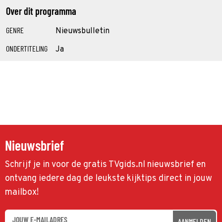
Over dit programma
GENRE
Nieuwsbulletin
ONDERTITELING
Ja
Nieuwsbrief
Schrijf je in voor de gratis TVgids.nl nieuwsbrief en
ontvang iedere dag de leukste kijktips direct in jouw
mailbox!
AANMELDEN