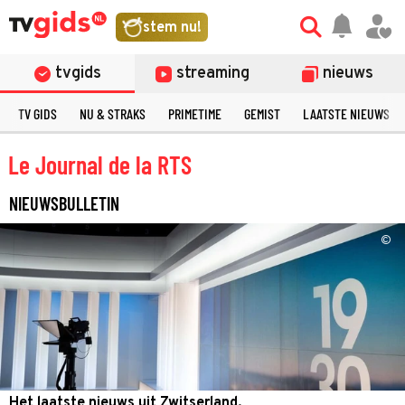
stem nu!
tvgids
streaming
nieuws
TV GIDS
NU & STRAKS
PRIMETIME
GEMIST
LAATSTE NIEUWS
Le Journal de la RTS
NIEUWSBULLETIN
©
Het laatste nieuws uit Zwitserland.