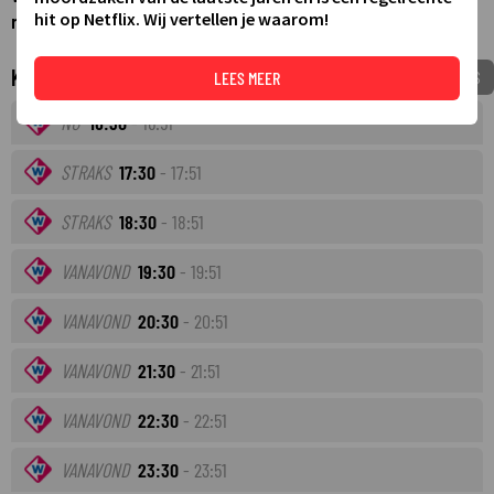
hit op Netflix. Wij vertellen je waarom!
nieuws uit de regio Zuid-Holland-Noord.
Komende tv-uitzendingen
VOEG TOE AAN MIJNGIDS
LEES MEER
NU
16:30
- 16:51
STRAKS
17:30
- 17:51
STRAKS
18:30
- 18:51
VANAVOND
19:30
- 19:51
VANAVOND
20:30
- 20:51
VANAVOND
21:30
- 21:51
VANAVOND
22:30
- 22:51
VANAVOND
23:30
- 23:51