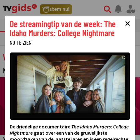
stem nu!
×
De streamingtip van de week: The
tvgids
streaming
nieuws
Idaho Murders: College Nightmare
TV GIDS
NU & STRAKS
PRIMETIME
GEMIST
LAATSTE NIEUWS
NU TE ZIEN
West Vandaag
©
NIEUWSBULLETIN
©
De driedelige documentaire
The Idaho Murders: College
Nightmare
gaat over een van de gruwelijkste
moordzaken van de laatste jaren en is een regelrechte
West Vandaag brengt jou op werkdagen het belangrijkste