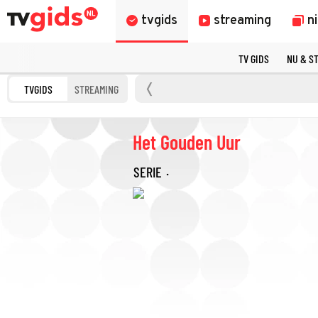
tvgids
streaming
n
TV GIDS
NU & S
TVGIDS
STREAMING
Het Gouden Uur
SERIE
·