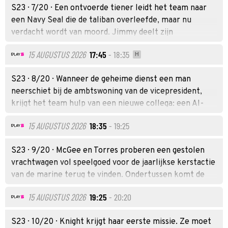
S23 · 7/20 · Een ontvoerde tiener leidt het team naar
een Navy Seal die de taliban overleefde, maar nu
verdacht wordt van moord. Jimmy deelt zijn
bevindingen over de dood van Parkers moeder met zijn
15 AUGUSTUS 2026
17:45
- 18:35
H
baas.
S23 · 8/20 · Wanneer de geheime dienst een man
neerschiet bij de ambtswoning van de vicepresident,
krijgt het team hulp van een nieuwe collega: een AI-
chatbot die wordt getest door het ministerie van
15 AUGUSTUS 2026
18:35
- 19:25
Justitie.
S23 · 9/20 · McGee en Torres proberen een gestolen
vrachtwagen vol speelgoed voor de jaarlijkse kerstactie
van de marine terug te vinden. Ondertussen komt de
waarheid over Parkers moeder eindelijk aan het licht.
15 AUGUSTUS 2026
19:25
- 20:20
Knight krijgt haar eerste missie.
S23 · 10/20 · Knight krijgt haar eerste missie. Ze moet