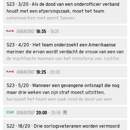
S23 · 3/20 · Als de dood van een onderofficier verband
houdt met een afpersingszaak, moet het team
samenwerken met agent Sawyer.
VANAVOND
18:35
- 19:25
S23 · 4/20 · Het team onderzoekt een Amerikaanse
marinier die ervan wordt verdacht de vrouw van een van
de machtigste mannen van het ministerie van Justitie
te hebben ontvoerd.
VANAVOND
19:25
- 20:20
S23 · 5/20 · Wanneer een gevangene ontsnapt die nog
maar drie weken van zijn straf moest uitzitten,
heropent het team een zaak rond de dood van een
marineofficier uit de jaren negentig. Deze zaak werd
VANAVOND
20:00
- 20:56
H
destijds door Gibbs en Franks onderzocht. Daarbij
krijgen ze hulp van de gepensioneerde agent Vera
S22 · 18/20 · Drie oorlogsveteranen worden vermoord
Strickland. Ondertussen verschillen de teamleden van