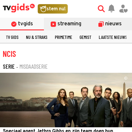
stem nu!
tvgids
streaming
nieuws
TV GIDS
NU & STRAKS
PRIMETIME
GEMIST
LAATSTE NIEUWS
NCIS
SERIE
·
MISDAADSERIE
©
Speciaal agent Jethro Gibbs en zijn team doen hun