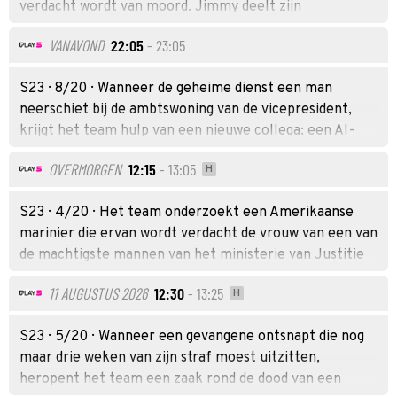
verdacht wordt van moord. Jimmy deelt zijn
bevindingen over de dood van Parkers moeder met zijn
VANAVOND
22:05
- 23:05
baas.
S23 · 8/20 · Wanneer de geheime dienst een man
neerschiet bij de ambtswoning van de vicepresident,
krijgt het team hulp van een nieuwe collega: een AI-
chatbot die wordt getest door het ministerie van
OVERMORGEN
12:15
- 13:05
H
Justitie.
S23 · 4/20 · Het team onderzoekt een Amerikaanse
marinier die ervan wordt verdacht de vrouw van een van
de machtigste mannen van het ministerie van Justitie
te hebben ontvoerd.
11 AUGUSTUS 2026
12:30
- 13:25
H
S23 · 5/20 · Wanneer een gevangene ontsnapt die nog
maar drie weken van zijn straf moest uitzitten,
heropent het team een zaak rond de dood van een