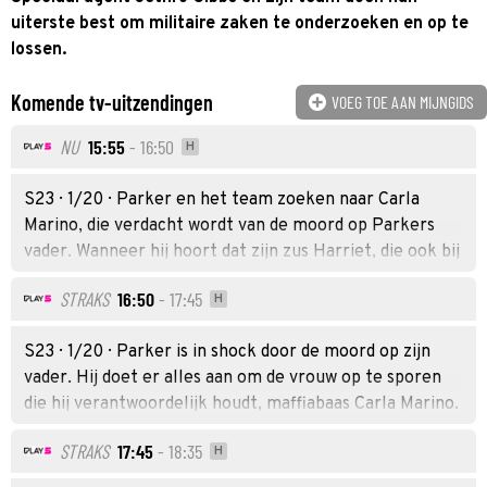
uiterste best om militaire zaken te onderzoeken en op te
lossen.
Komende tv-uitzendingen
VOEG TOE AAN MIJNGIDS
NU
15:55
- 16:50
H
S23 · 1/20 · Parker en het team zoeken naar Carla
Marino, die verdacht wordt van de moord op Parkers
vader. Wanneer hij hoort dat zijn zus Harriet, die ook bij
de marine werkt, de zaak behandelt, is hij daar
STRAKS
16:50
- 17:45
H
allesbehalve blij mee.
S23 · 1/20 · Parker is in shock door de moord op zijn
vader. Hij doet er alles aan om de vrouw op te sporen
die hij verantwoordelijk houdt, maffiabaas Carla Marino.
Hierdoor komt niet alleen zijn eigen toekomst, maar
STRAKS
17:45
- 18:35
H
ook die van het team in gevaar.