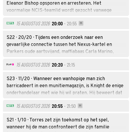
Eleanor Bishop opsporen en arresteren. Het
voormalige NCIS-teamlid wordt gezocht vanwege
cyberterrorisme. Bishop heeft iemand nodig die ze kan
15 AUGUSTUS 2026
20:00
- 20:55
H
vertrouwen en wendt zich tot Torres. De twee zien
elkaar voor het eerst sinds Bishop bijna vijf jaar geleden
S22 · 20/20 · Tijdens een onderzoek naar een
abrupt vertrok.
gevaarlijke connectie tussen het Nexus-kartel en
Parkers oude aartsvijand, maffiabaas Carla Marino,
ontdekt het team een ​​groots complot rond gestolen
15 AUGUSTUS 2026
20:20
- 21:15
nucleair materiaal. Terwijl de tijd dringt, moet Parker
een ongemakkelijke samenwerking aangaan die niet
S23 · 11/20 · Wanneer een wanhopige man zich
alleen de uitkomst van de missie, maar ook zijn eigen
barricadeert in een munitiemagazijn, is Knight de enige
toekomst kan bepalen.
onderhandelaar met wie hij wil praten. Hij beweert dat
zij hem eerder heeft gered. Terwijl de tijd dringt en het
15 AUGUSTUS 2026
20:55
- 21:50
H
vertrouwen afneemt, botst Knight met de rechercheur
die de operatie leidt. Beiden zijn ervan overtuigd dat
S21 · 1/10 · Torres zet zijn toekomst op het spel,
hun aanpak de juiste is.
wanneer hij de man confronteert die zijn familie