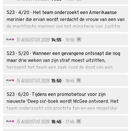
S23 · 4/20 · Het team onderzoekt een Amerikaanse
marinier die ervan wordt verdacht de vrouw van een van
de machtigste mannen van het ministerie van Justitie
te hebben ontvoerd.
15 AUGUSTUS 2026
14:55
- 15:50
H
S23 · 5/20 · Wanneer een gevangene ontsnapt die nog
maar drie weken van zijn straf moest uitzitten,
heropent het team een zaak rond de dood van een
marineofficier uit de jaren negentig. Deze zaak werd
15 AUGUSTUS 2026
15:50
- 16:45
H
destijds door Gibbs en Franks onderzocht. Daarbij
krijgen ze hulp van de gepensioneerde agent Vera
S23 · 6/20 · Tijdens een promotietour voor zijn
Strickland. Ondertussen verschillen de teamleden van
nieuwste 'Deep six'-boek wordt McGee ontvoerd. Het
mening over wat er in een marine-tijdcapsule moet
team onderzoekt zijn grootste fan en een mogelijke
worden opgenomen.
connectie met een moordzaak rond gestolen geheime
15 AUGUSTUS 2026
16:45
- 17:45
H
documenten.