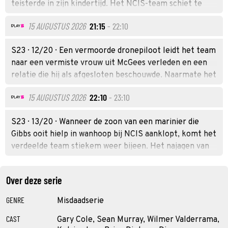
teisterde in zijn kindertijd. Het NCIS-team schiet te
hulp.
15 AUGUSTUS 2026
21:15
- 22:10
S23 · 12/20 · Een vermoorde dronepiloot leidt het team
naar een vermiste vrouw uit McGees verleden en een
relatie die hij als afgesloten beschouwde. Naarmate het
onderzoek vordert, beseft McGee dat haar terugkeer
15 AUGUSTUS 2026
22:10
- 23:10
niet alleen het onderzoek ontwricht, maar ook zijn
leven kan veranderen.
S23 · 13/20 · Wanneer de zoon van een marinier die
Gibbs ooit hielp in wanhoop bij NCIS aanklopt, komt het
verdeelde team stiekem weer bijeen. Het najagen van
gerechtigheid zonder insigne kan ze echter meer
kosten dan alleen hun carrière.
Over deze serie
GENRE
Misdaadserie
CAST
Gary Cole, Sean Murray, Wilmer Valderrama,