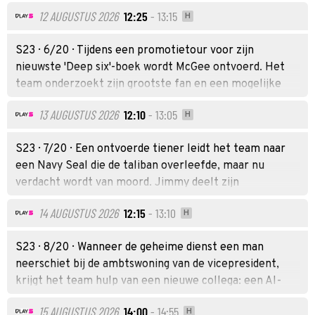
marineofficier uit de jaren negentig. Deze zaak werd
12 AUGUSTUS 2026
12:25
- 13:15
H
destijds door Gibbs en Franks onderzocht. Daarbij
krijgen ze hulp van de gepensioneerde agent Vera
S23 · 6/20 · Tijdens een promotietour voor zijn
Strickland. Ondertussen verschillen de teamleden van
nieuwste 'Deep six'-boek wordt McGee ontvoerd. Het
mening over wat er in een marine-tijdcapsule moet
team onderzoekt zijn grootste fan en een mogelijke
worden opgenomen.
connectie met een moordzaak rond gestolen geheime
13 AUGUSTUS 2026
12:10
- 13:05
H
documenten.
S23 · 7/20 · Een ontvoerde tiener leidt het team naar
een Navy Seal die de taliban overleefde, maar nu
verdacht wordt van moord. Jimmy deelt zijn
bevindingen over de dood van Parkers moeder met zijn
14 AUGUSTUS 2026
12:15
- 13:10
H
baas.
S23 · 8/20 · Wanneer de geheime dienst een man
neerschiet bij de ambtswoning van de vicepresident,
krijgt het team hulp van een nieuwe collega: een AI-
chatbot die wordt getest door het ministerie van
15 AUGUSTUS 2026
14:00
- 14:55
H
Justitie.