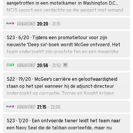
aangetroffen in een motelkamer in Washington D.C..
mening over wat er in een marine-tijdcapsule moet
NCIS spoort een verdachte op die weigert met iemand
worden opgenomen.
anders dan Sam Hanna te praten.
VANAVOND
20:20
- 21:15
S23 · 6/20 · Tijdens een promotietour voor zijn
nieuwste 'Deep six'-boek wordt McGee ontvoerd. Het
team onderzoekt zijn grootste fan en een mogelijke
connectie met een moordzaak rond gestolen geheime
VANAVOND
20:56
- 21:52
H
documenten.
S22 · 19/20 · McGee's carrière en geloofwaardigheid
staan op het spel wanneer hij de adjunct-directeur
onderzoekt op corruptie. Torres en Knight krijgen
verrassend nieuws te horen.
VANAVOND
21:15
- 22:05
S23 · 7/20 · Een ontvoerde tiener leidt het team naar
een Navy Seal die de taliban overleefde, maar nu