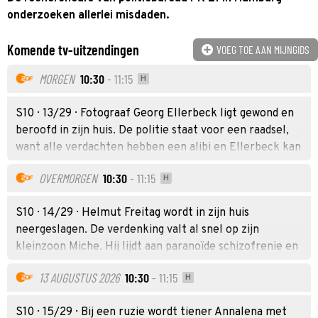
onderzoeken allerlei misdaden.
Komende tv-uitzendingen
VOEG TOE AAN MIJNGIDS
MORGEN
10:30
- 11:15
H
S10 · 13/29 · Fotograaf Georg Ellerbeck ligt gewond en
beroofd in zijn huis. De politie staat voor een raadsel,
want alle verdachten hebben een alibi en Ellerbeck kan
zich helemaal niets herinneren.
OVERMORGEN
10:30
- 11:15
H
S10 · 14/29 · Helmut Freitag wordt in zijn huis
neergeslagen. De verdenking valt al snel op zijn
kleinzoon Miche. Hij lijdt aan paranoïde schizofrenie en
vertoonde al eerder gewelddadig gedrag.
13 AUGUSTUS 2026
10:30
- 11:15
H
S10 · 15/29 · Bij een ruzie wordt tiener Annalena met