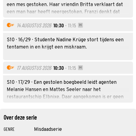
een mes gestoken. Haar vriendin Britta verklaart dat
een man haar heeft neergestoken. Franzi denkt dat
Britta liegt.
14 AUGUSTUS 2026
10:30
- 11:15
H
S10 · 16/29 · Studente Nadine Krüge stort tijdens een
tentamen in en krijgt een miskraam.
17 AUGUSTUS 2026
10:30
- 11:15
H
S10 · 17/29 · Een gestolen boegbeeld leidt agenten
Melanie Hansen en Mattes Seeler naar het
restaurantschip Elbnixe. Daar aangekomen is er geen
spoor te bekennen van eigenaresse Ariane Rosenthal
en haar dochter Clara. De politie komt erachter dat op
Over deze serie
de dag dat Ariane een afspraak bij de bank had, een
andere rekeninghoudster overvallen is. Was Ariane
GENRE
Misdaadserie
getuige van iets dat ze niet mocht zien?