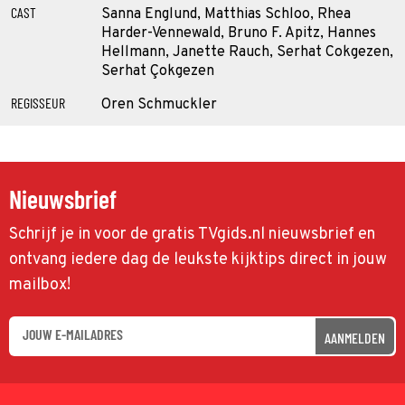
CAST
Sanna Englund, Matthias Schloo, Rhea
Harder-Vennewald, Bruno F. Apitz, Hannes
Hellmann, Janette Rauch, Serhat Cokgezen,
Serhat Çokgezen
REGISSEUR
Oren Schmuckler
Nieuwsbrief
Schrijf je in voor de gratis TVgids.nl nieuwsbrief en
ontvang iedere dag de leukste kijktips direct in jouw
mailbox!
AANMELDEN