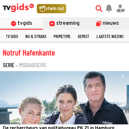
stem nu!
tvgids
streaming
nieuws
TV GIDS
NU & STRAKS
PRIMETIME
GEMIST
LAATSTE NIEUWS
Notruf Hafenkante
SERIE
·
MISDAADSERIE
©
De rechercheurs van politiebureau PK 21 in Hamburg