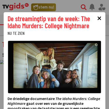
stem nu!
×
De streamingtip van de week: The
tvgids
streaming
nieuws
Idaho Murders: College Nightmare
TV GIDS
NU & STRAKS
PRIMETIME
GEMIST
LAATSTE NIEUWS
NU TE ZIEN
Tropiques criminels
©
SERIE
·
De driedelige documentaire
The Idaho Murders: College
Nightmare
gaat over een van de gruwelijkste
moordzaken van de laatste jaren en is een regelrechte