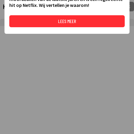
hit op Netflix. Wij vertellen je waarom!
Komende tv-uitzendingen
VOEG TOE AAN MIJNGIDS
LEES MEER