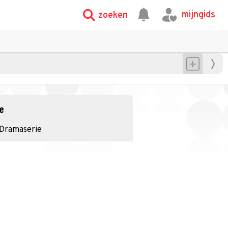
mijngids
zoeken
ie
Dramaserie