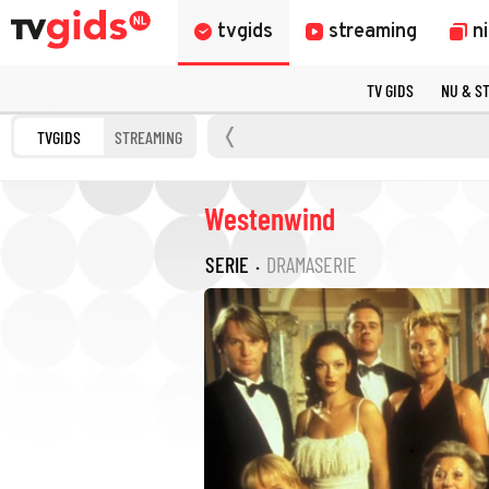
tvgids
streaming
n
TV GIDS
NU & S
TVGIDS
STREAMING
Westenwind
SERIE
·
DRAMASERIE