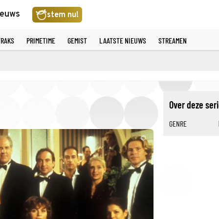
ieuws
stem nu!
TRAKS
PRIMETIME
GEMIST
LAATSTE NIEUWS
STREAMEN
Over deze ser
GENRE
©