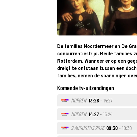
De families Noordermeer en De Graaf
concurrentiestrijd. Beide families 
Rotterdam. Wanneer er op een gege
dreigt te ontstaan tussen een doch
families, nemen de spanningen over
Komende tv-uitzendingen
MORGEN
13:28
- 14:27
MORGEN
14:27
- 15:24
9 AUGUSTUS 2026
09:30
- 10:30