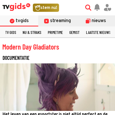
stem nu!
tvgids
streaming
nieuws
TV GIDS
NU & STRAKS
PRIMETIME
GEMIST
LAATSTE NIEUWS
Modern Day Gladiators
DOCUMENTATIE
©
Het leven van een esportster is niet altijd perfect en de