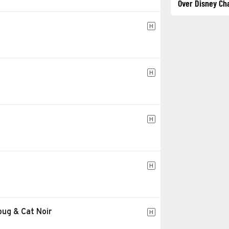
Over Disney Ch
H
H
H
H
bug & Cat Noir
H