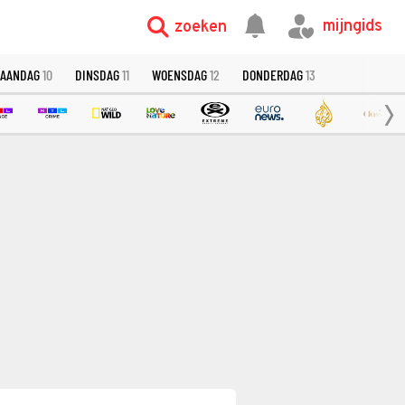
mijngids
zoeken
AANDAG
10
DINSDAG
11
WOENSDAG
12
DONDERDAG
13