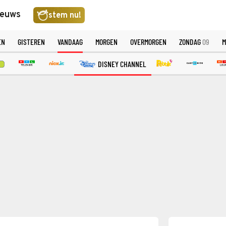
ieuws
stem nu!
EN
GISTEREN
VANDAAG
MORGEN
OVERMORGEN
ZONDAG
09
M
DISNEY CHANNEL