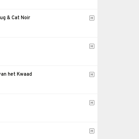
ug & Cat Noir
H
H
 van het Kwaad
H
H
H