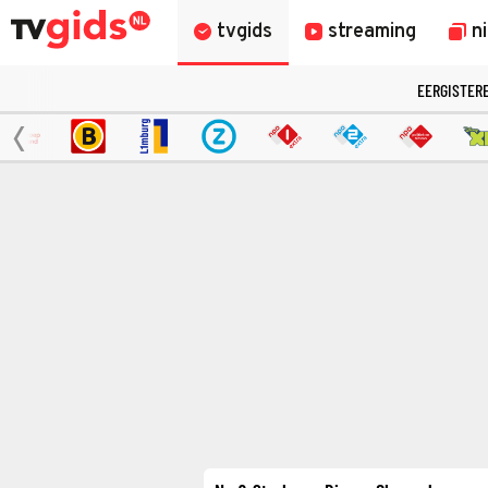
tvgids
streaming
n
EERGISTER