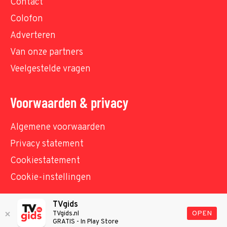
Contact
Colofon
Adverteren
Van onze partners
Veelgestelde vragen
Voorwaarden & privacy
Algemene voorwaarden
Privacy statement
Cookiestatement
Cookie-instellingen
TVgids
© TVgids.nl 2026 - All rights reserved. No text and
OPEN
TVgids.nl
GRATIS - In Play Store
datamining.