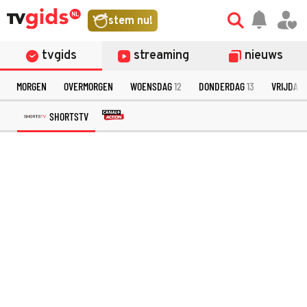
stem nu!
tvgids
streaming
nieuws
MORGEN
OVERMORGEN
WOENSDAG
12
DONDERDAG
13
VRIJDAG
SHORTSTV