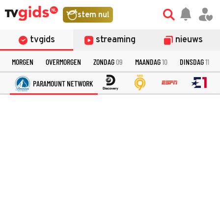
stem nu!
tvgids
streaming
nieuws
MORGEN
OVERMORGEN
ZONDAG
09
MAANDAG
10
DINSDAG
11
PARAMOUNT NETWORK