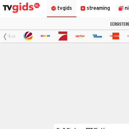
tvgids
streaming
n
EERGISTER