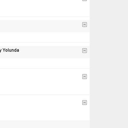
H
y Yolunda
H
H
H