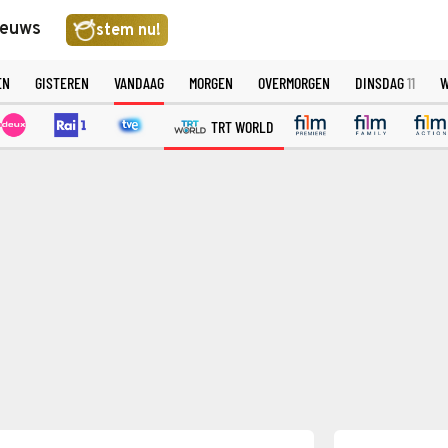
ieuws
stem nu!
EN
GISTEREN
VANDAAG
MORGEN
OVERMORGEN
DINSDAG
11
W
TRT WORLD