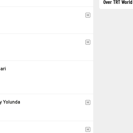
Over TRT World
H
H
ari
y Yolunda
H
H